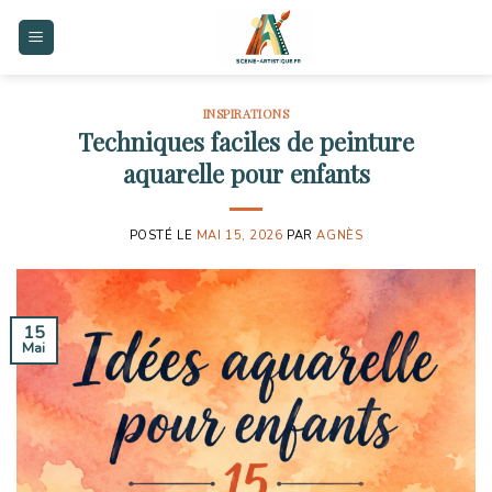
Skip
to
content
INSPIRATIONS
Techniques faciles de peinture
aquarelle pour enfants
POSTÉ LE
MAI 15, 2026
PAR
AGNÈS
15
Mai