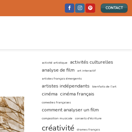
CONTACT
activités culturelles
activité artistique
analyse de film
art interactif
artistes français émergents
artistes indépendants
bienfaits de l'art
cinéma
cinéma français
comedies françaises
comment analyser un film
composition musicale
conseils d'écriture
créativité
drames français