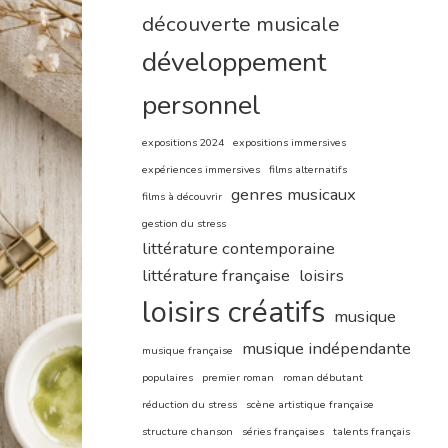
découverte musicale
développement
personnel
expositions 2024
expositions immersives
expériences immersives
films alternatifs
genres musicaux
films à découvrir
gestion du stress
littérature contemporaine
littérature française
loisirs
loisirs créatifs
musique
musique indépendante
musique française
populaires
premier roman
roman débutant
réduction du stress
scène artistique française
structure chanson
séries françaises
talents français