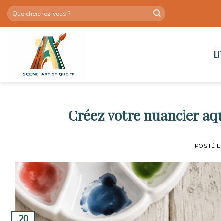
Skip
to
content
L
Créez votre nuancier aqu
POSTÉ 
20