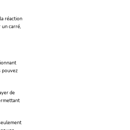
la réaction
 un carré,
tionnant
us pouvez
ayer de
ermettant
 seulement