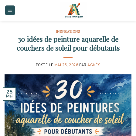
Skip
to
content
INSPIRATIONS
30 idées de peinture aquarelle de
couchers de soleil pour débutants
POSTÉ LE
MAI 25, 2026
PAR
AGNÈS
25
Mai