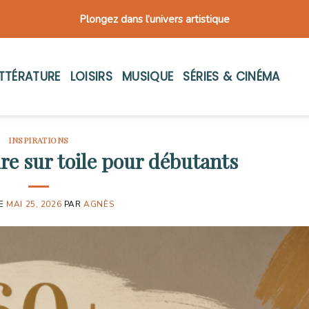
Plongez dans l’univers artistique
ITTÉRATURE
LOISIRS
MUSIQUE
SÉRIES & CINÉMA
INSPIRATIONS
re sur toile pour débutants
LE
MAI 25, 2026
PAR
AGNÈS