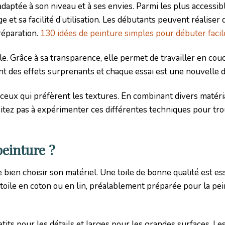
adaptée à son niveau et à ses envies. Parmi les plus accessibl
 et sa facilité d’utilisation. Les débutants peuvent réaliser 
réparation.
130 idées de peinture simples pour débuter faci
le. Grâce à sa transparence, elle permet de travailler en couc
ent des effets surprenants et chaque essai est une nouvelle 
r ceux qui préfèrent les textures. En combinant divers matér
tez pas à expérimenter ces différentes techniques pour tro
einture ?
 bien choisir son matériel. Une toile de bonne qualité est es
oile en coton ou en lin, préalablement préparée pour la pein
etits pour les détails et larges pour les grandes surfaces. L