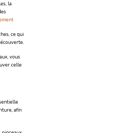
es, la
des
lement
hes, ce qui
découverte.
iaux, vous
uver celle
sentielle
ture, afin
es pinceaux