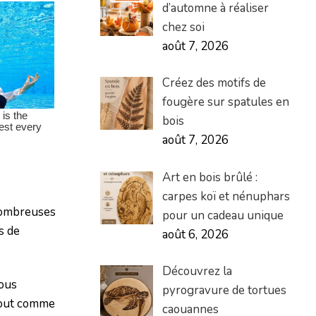
d’automne à réaliser
chez soi
août 7, 2026
Créez des motifs de
fougère sur spatules en
bois
août 7, 2026
Art en bois brûlé :
carpes koï et nénuphars
 nombreuses
pour un cadeau unique
s de
août 6, 2026
Découvrez la
vous
pyrogravure de tortues
tout comme
caouannes