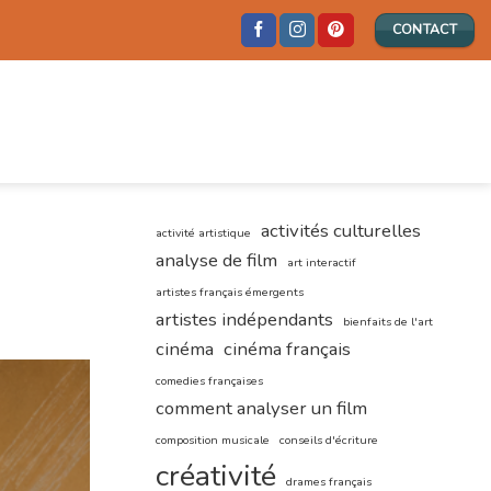
CONTACT
activités culturelles
activité artistique
analyse de film
art interactif
artistes français émergents
artistes indépendants
bienfaits de l'art
cinéma
cinéma français
comedies françaises
comment analyser un film
composition musicale
conseils d'écriture
créativité
drames français