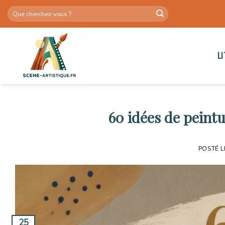
Skip
to
content
L
60 idées de peintu
POSTÉ 
25