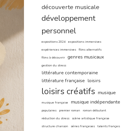
découverte musicale
développement
personnel
expositions 2024
expositions immersives
expériences immersives
films alternatifs
genres musicaux
films à découvrir
gestion du stress
littérature contemporaine
littérature française
loisirs
loisirs créatifs
musique
musique indépendante
musique française
populaires
premier roman
roman débutant
réduction du stress
scène artistique française
structure chanson
séries françaises
talents français