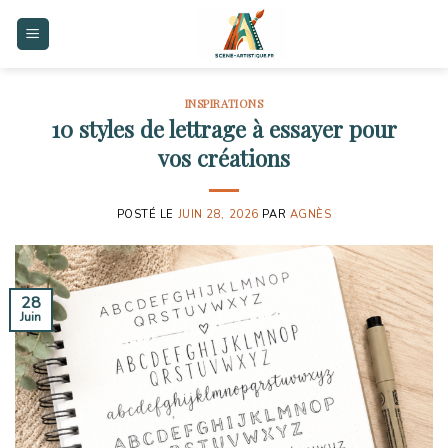
Skip
to
content
INSPIRATIONS
10 styles de lettrage à essayer pour
vos créations
POSTÉ LE
JUIN 28, 2026
PAR
AGNÈS
28
Juin