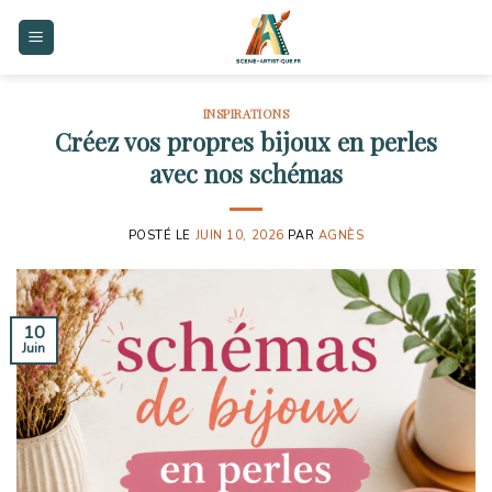
Skip
to
content
INSPIRATIONS
Créez vos propres bijoux en perles
avec nos schémas
POSTÉ LE
JUIN 10, 2026
PAR
AGNÈS
10
Juin