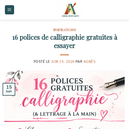
Skip
to
content
INSPIRATIONS
16 polices de calligraphie gratuites à
essayer
POSTÉ LE
JUIN 15, 2026
PAR
AGNÈS
15
Juin