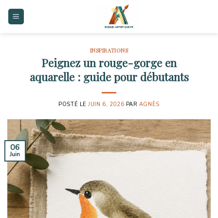
Skip
to
content
INSPIRATIONS
Peignez un rouge-gorge en
aquarelle : guide pour débutants
POSTÉ LE
JUIN 6, 2026
PAR
AGNÈS
06
Juin