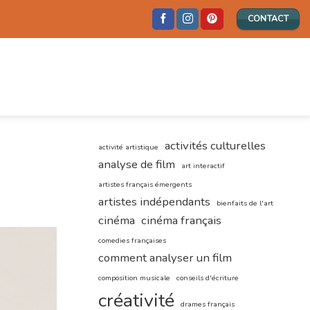
CONTACT
activités culturelles
activité artistique
analyse de film
art interactif
artistes français émergents
artistes indépendants
bienfaits de l'art
cinéma
cinéma français
comedies françaises
comment analyser un film
composition musicale
conseils d'écriture
créativité
drames français