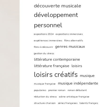
découverte musicale
développement
personnel
expositions 2024
expositions immersives
expériences immersives
films alternatifs
genres musicaux
films à découvrir
gestion du stress
littérature contemporaine
littérature française
loisirs
loisirs créatifs
musique
musique indépendante
musique française
populaires
premier roman
roman débutant
réduction du stress
scène artistique française
structure chanson
séries françaises
talents français