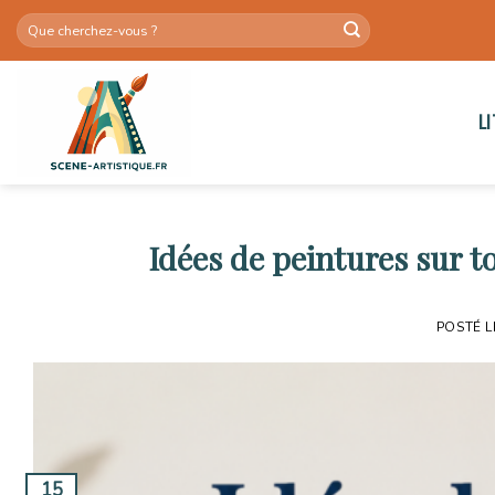
Skip
to
content
L
Idées de peintures sur to
POSTÉ 
15