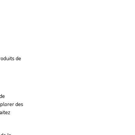
roduits de
 de
xplorer des
aitez