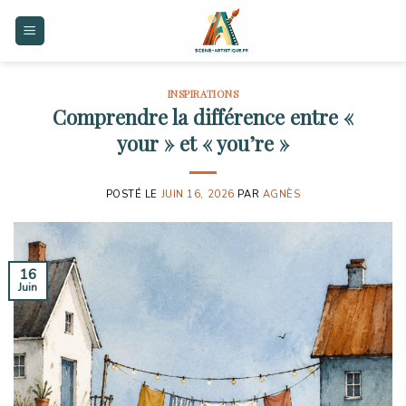
Skip
to
content
INSPIRATIONS
Comprendre la différence entre «
your » et « you’re »
POSTÉ LE
JUIN 16, 2026
PAR
AGNÈS
16
Juin