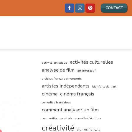
CONTACT
activités culturelles
activité artistique
analyse de film
art interactif
artistes français émergents
artistes indépendants
bienfaits de l'art
cinéma
cinéma français
comedies françaises
comment analyser un film
composition musicale
conseils d'écriture
créativité
drames français