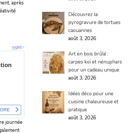
ment, après
éativité
Découvrez la
pyrogravure de tortues
caouannes
août 3, 2026
Art en bois brûlé :
carpes koï et nénuphars
pour un cadeau unique
août 3, 2026
Idées déco pour une
cuisine chaleureuse et
pratique
août 3, 2026
tre journée
également