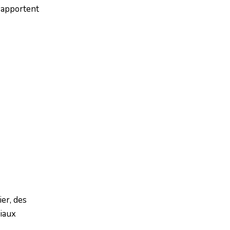
t apportent
ier, des
riaux