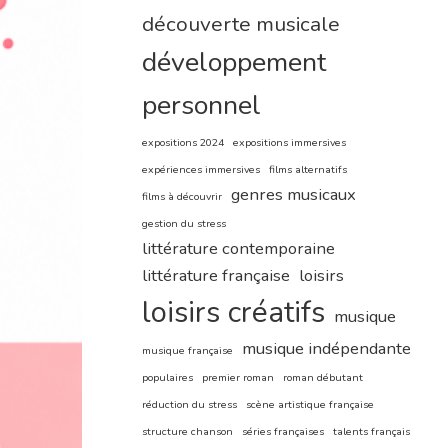
découverte musicale
développement
personnel
expositions 2024
expositions immersives
expériences immersives
films alternatifs
genres musicaux
films à découvrir
gestion du stress
littérature contemporaine
littérature française
loisirs
loisirs créatifs
musique
musique indépendante
musique française
populaires
premier roman
roman débutant
réduction du stress
scène artistique française
structure chanson
séries françaises
talents français