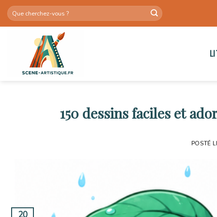
Skip
to
content
L
150 dessins faciles et ado
POSTÉ 
20