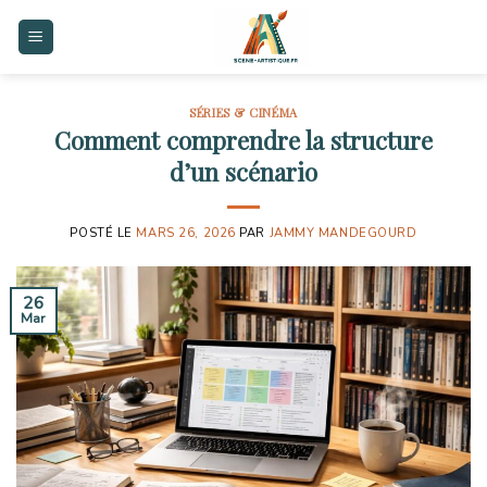
Skip
to
content
SÉRIES & CINÉMA
Comment comprendre la structure
d’un scénario
POSTÉ LE
MARS 26, 2026
PAR
JAMMY MANDEGOURD
26
Mar