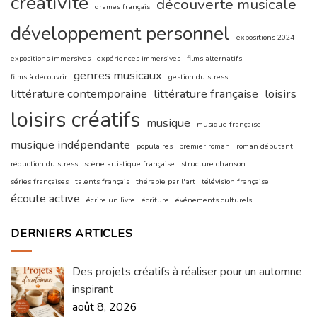
créativité
découverte musicale
drames français
développement personnel
expositions 2024
expositions immersives
expériences immersives
films alternatifs
genres musicaux
films à découvrir
gestion du stress
littérature contemporaine
littérature française
loisirs
loisirs créatifs
musique
musique française
musique indépendante
populaires
premier roman
roman débutant
réduction du stress
scène artistique française
structure chanson
séries françaises
talents français
thérapie par l'art
télévision française
écoute active
écrire un livre
écriture
événements culturels
DERNIERS ARTICLES
Des projets créatifs à réaliser pour un automne
inspirant
août 8, 2026