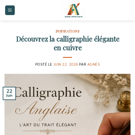
Skip
to
content
INSPIRATIONS
Découvrez la calligraphie élégante
en cuivre
POSTÉ LE
JUIN 22, 2026
PAR
AGNÈS
22
Juin