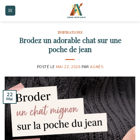
Skip
to
content
INSPIRATIONS
Brodez un adorable chat sur une
poche de jean
POSTÉ LE
MAI 22, 2026
PAR
AGNÈS
22
Mai