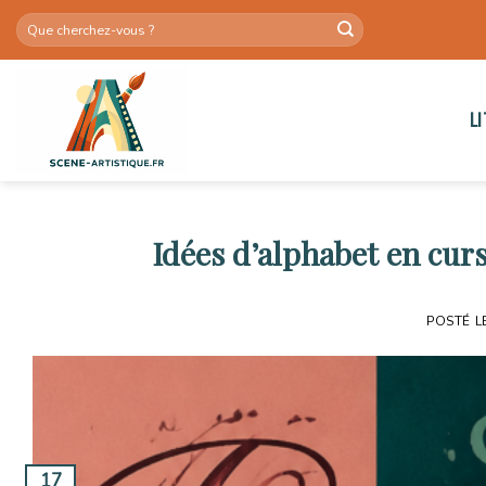
Skip
to
content
L
Idées d’alphabet en curs
POSTÉ L
17