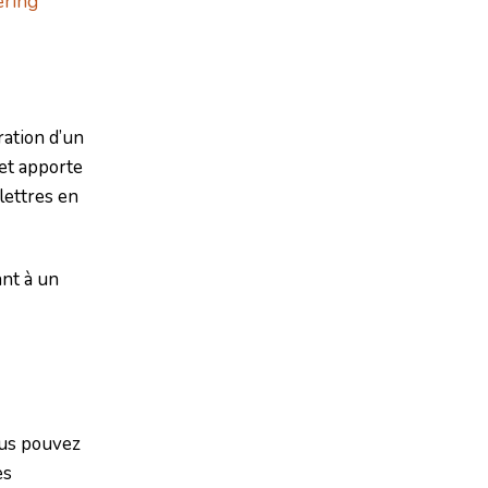
ering
ration d’un
bet apporte
lettres en
nt à un
ous pouvez
es