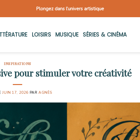
Plongez dans l’univers artistique
ITTÉRATURE
LOISIRS
MUSIQUE
SÉRIES & CINÉMA
INSPIRATIONS
ive pour stimuler votre créativité
E
JUIN 17, 2026
PAR
AGNÈS