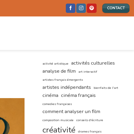
CONTACT
activités culturelles
activité artistique
analyse de film
art interactif
artistes français émergents
artistes indépendants
bienfaits de l'art
cinéma
cinéma français
comedies françaises
comment analyser un film
composition musicale
conseils d'écriture
créativité
drames français