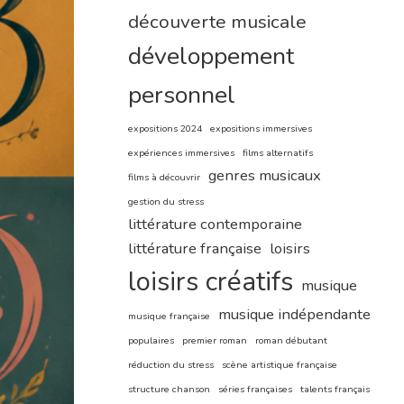
découverte musicale
développement
personnel
expositions 2024
expositions immersives
expériences immersives
films alternatifs
genres musicaux
films à découvrir
gestion du stress
littérature contemporaine
littérature française
loisirs
loisirs créatifs
musique
musique indépendante
musique française
populaires
premier roman
roman débutant
réduction du stress
scène artistique française
structure chanson
séries françaises
talents français