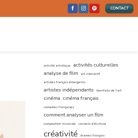
CONTACT
activités culturelles
activité artistique
analyse de film
art interactif
artistes français émergents
artistes indépendants
bienfaits de l'art
cinéma
cinéma français
comedies françaises
comment analyser un film
composition musicale
conseils d'écriture
créativité
drames français