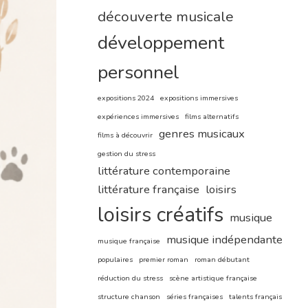
découverte musicale
développement
personnel
expositions 2024
expositions immersives
expériences immersives
films alternatifs
genres musicaux
films à découvrir
gestion du stress
littérature contemporaine
littérature française
loisirs
loisirs créatifs
musique
musique indépendante
musique française
populaires
premier roman
roman débutant
réduction du stress
scène artistique française
structure chanson
séries françaises
talents français