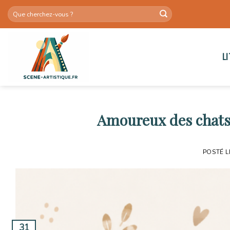
Skip
to
content
L
Amoureux des chats 
POSTÉ 
31