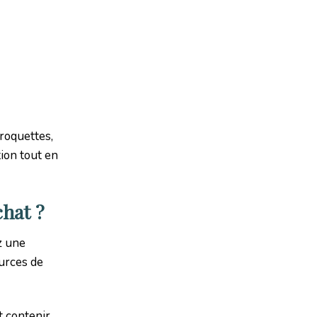
croquettes,
tion tout en
chat ?
z une
ources de
t contenir