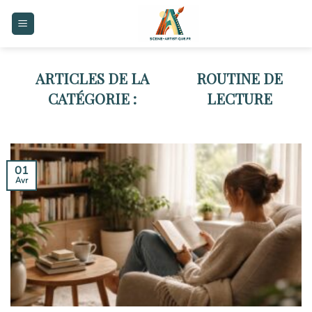
Skip
to
content
ROUTINE DE
LECTURE
01
Avr