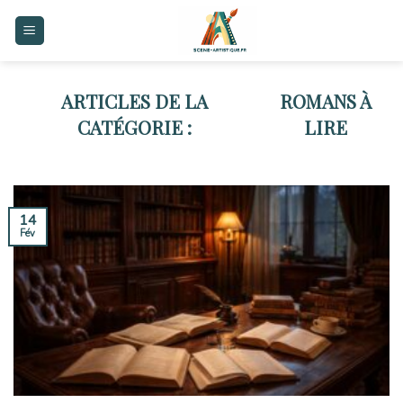
Skip
to
content
ROMANS À
LIRE
14
Fév