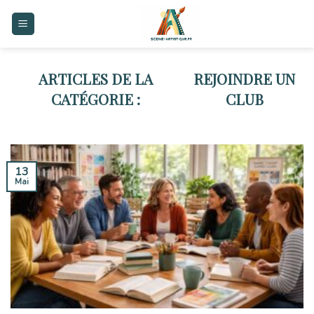
Skip
to
content
REJOINDRE UN
CLUB
13
Mai