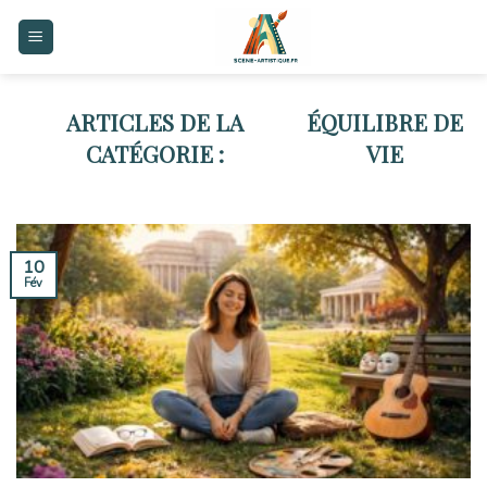
Skip
to
content
ÉQUILIBRE DE
VIE
10
Fév