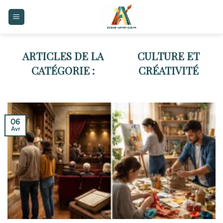
Skip
to
content
CULTURE ET
CRÉATIVITÉ
06
Avr